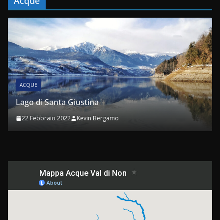
Acque
ACQUE
Torrente Noce – HZT
ergamo
21 Febbraio 2022
Kevin Bergam