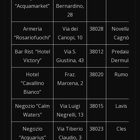
“Acquamarket”
Bernardino,
28
Armeria
Via dei
38028
Novella-
“Rosariofuochi”
Canopi, 10
Cagnò
Bar Rist. “Hotel
Via S.
38012
Predaia-
Victory”
Giustina, 43
Dermulo
Hotel
Fraz.
38020
Rumo
“Cavallino
Marcena, 2
Bianco”
Negozio “Calm
Via Luigi
38015
Lavis
Waters”
Negrelli, 13
Negozio
Via Tiberio
38023
Cles
“Acquarius”
Claudio, 3