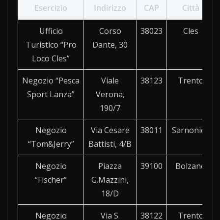
Esercizio
Indirizzo
CAP
Città
Ufficio
Corso
38023
Cles
Turistico “Pro
Dante, 30
Loco Cles”
Negozio “Pesca
Viale
38123
Trento
Sport Lanza”
Verona,
190/7
Negozio
Via Cesare
38011
Sarnonico
“Tom&Jerry”
Battisti, 4/B
Negozio
Piazza
39100
Bolzano
“Fischer”
G.Mazzini,
18/D
Negozio
Via S.
38122
Trento