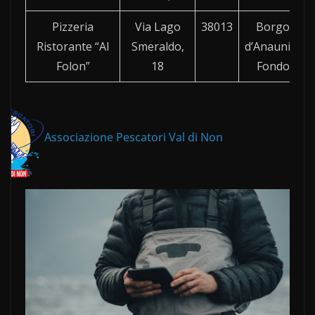
Pizzeria
Via Lago
38013
Borgo
Ristorante “Al
Smeraldo,
d’Anaunia-
Folon”
18
Fondo
Associazione Pescatori Val di Non