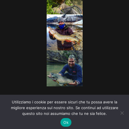
Utilizziamo i cookie per essere sicuri che tu possa avere la
Copyright © 2026
Associazione Pescatori Val di Non
. Tutti i
migliore esperienza sul nostro sito. Se continui ad utilizzare
questo sito noi assumiamo che tu ne sia felice.
diritti riservati.
Tema:
ColorMag
di ThemeGrill. Powered by
WordPress
.
Ok