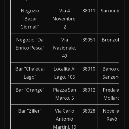
Negozio
Via 4
38011
Sarnonico
“Bazar
Novembre,
Giornali”
2
Negozio “Da
Via
39051
Bronzolo
Enrico Pesca”
Nazionale,
49
Bar “Chalet al
Località Al
38010
Banco di
Lago”
Lago, 105
Sanzeno
Bar “Orange”
Piazza San
38012
Predaia-
Marco, 5
Mollaro
Bar “Ziller”
Via Carlo
38028
Novella-
Antonio
Revò
Martini, 19